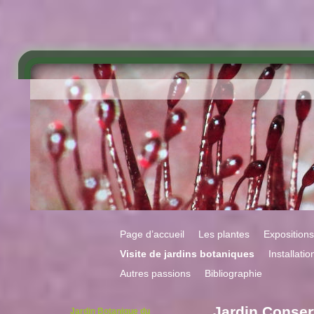
Page d’accueil
Les plantes
Exposition
Visite de jardins botaniques
Installatio
Autres passions
Bibliographie
Jardin Conser
Jardin Botanique du