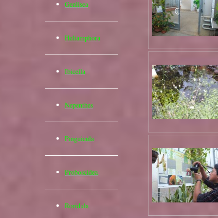
Genlisea
Heliamphora
Ibicella
Nepenthes
Pinguicula
Pr
oboscidea
Roridula