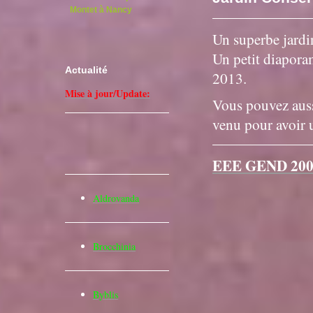
Montet à Nancy
Un superbe jardin
Un petit diaporam
Actualité
2013.
Mise à jour/Update:
Vous pouvez auss
venu pour avoir 
EEE GEND 200
Aldrovanda
Brocchinia
Byblis