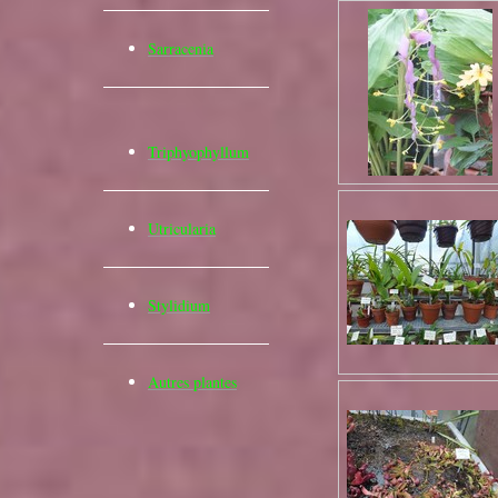
Sarracenia
Triphyophyllum
Utricularia
Stylidium
Autres plantes