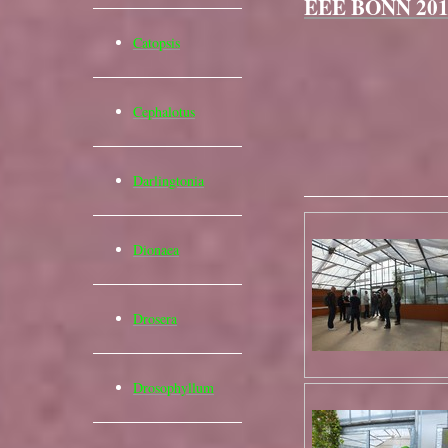
EEE BONN 201
Catopsis
Cephalotus
Darlingtonia
Dionaea
Drosera
Drosophyllum