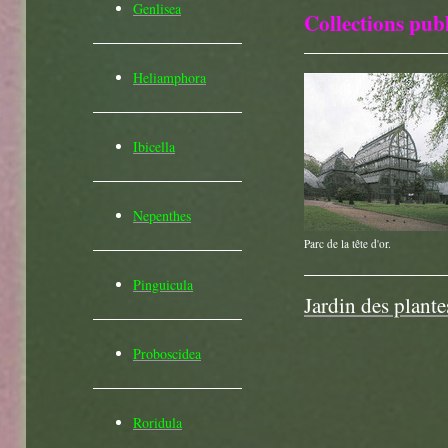
Genlisea
Collections pub
Heliamphora
Ibicella
Nepenthes
Parc de la tête d'or.
Pinguicula
Jardin des plante
Pr
oboscidea
Roridula