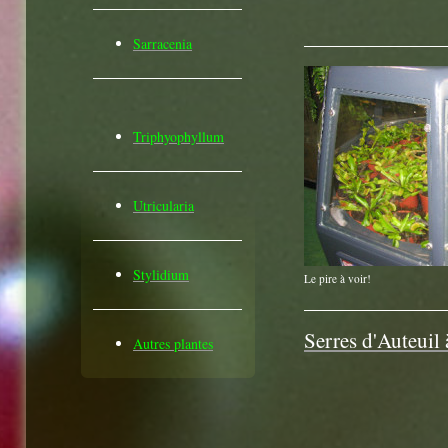
Sarracenia
Triphyophyllum
Utricularia
Stylidium
Le pire à voir!
Serres d'Auteuil 
Autres plantes