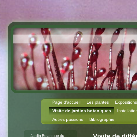
Page d’accueil
Les plantes
Exposition
Visite de jardins botaniques
Installatio
Autres passions
Bibliographie
Visite de diff
Jardin Botanique du